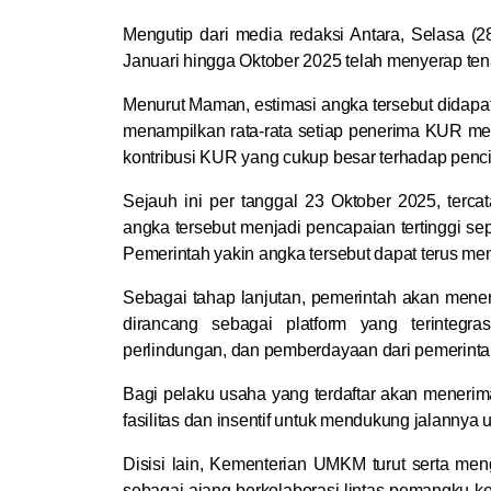
Mengutip dari media redaksi Antara, Selasa (
Januari hingga Oktober 2025 telah menyerap tenag
says:
Menurut Maman, estimasi angka tersebut didapat 
menampilkan rata-rata setiap penerima KUR m
kontribusi KUR yang cukup besar terhadap penci
Sejauh ini per tanggal 23 Oktober 2025, terca
angka tersebut menjadi pencapaian tertinggi se
Pemerintah yakin angka tersebut dapat terus m
Sebagai tahap lanjutan, pemerintah akan me
dirancang sebagai platform yang terinteg
says:
perlindungan, dan pemberdayaan dari pemerinta
Bagi pelaku usaha yang terdaftar akan meneri
fasilitas dan insentif untuk mendukung jalannya 
Disisi lain, Kementerian UMKM turut serta m
sebagai ajang berkolaborasi lintas pemangku ke