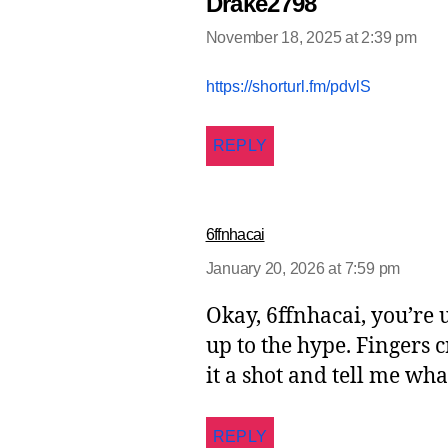
Drake2798
November 18, 2025 at 2:39 pm
says:
https://shorturl.fm/pdvlS
REPLY
6ffnhacai
January 20, 2026 at 7:59 pm
says:
Okay, 6ffnhacai, you’re up
up to the hype. Fingers 
it a shot and tell me wh
REPLY