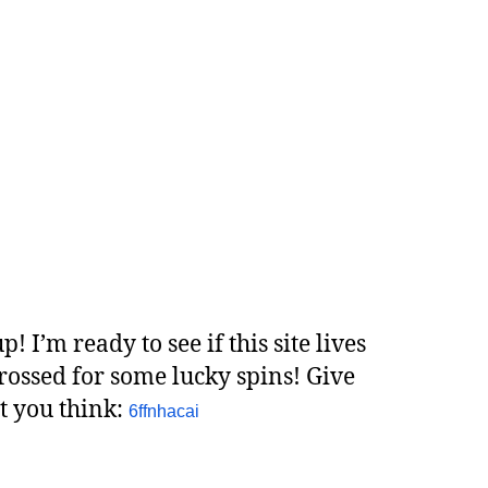
! I’m ready to see if this site lives
crossed for some lucky spins! Give
at you think:
6ffnhacai