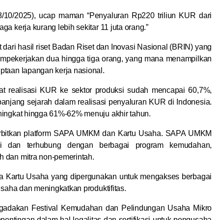
28/10/2025), ucap maman “Penyaluran Rp220 triliun KUR dari
a kerja kurang lebih sekitar 11 juta orang.”
dari hasil riset Badan Riset dan Inovasi Nasional (BRIN) yang
empekerjakan dua hingga tiga orang, yang mana menampilkan
ptaan lapangan kerja nasional.
tat realisasi KUR ke sektor produksi sudah mencapai 60,7%,
panjang sejarah dalam realisasi penyaluran KUR di Indonesia.
eningkat hingga 61%-62% menuju akhir tahun.
nerbitkan platform SAPA UMKM dan Kartu Usaha. SAPA UMKM
rasi dan terhubung dengan berbagai program kemudahan,
h dan mitra non-pemerintah.
ma Kartu Usaha yang dipergunakan untuk mengakses berbagai
usaha dan meningkatkan produktifitas.
engadakan Festival Kemudahan dan Pelindungan Usaha Mikro
pentingan dalam hal legalitas dan sertifikasi untuk pengusaha