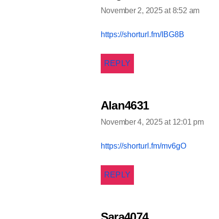
November 2, 2025 at 8:52 am
says:
https://shorturl.fm/IBG8B
REPLY
Alan4631
November 4, 2025 at 12:01 pm
says:
https://shorturl.fm/mv6gO
REPLY
Sara4074