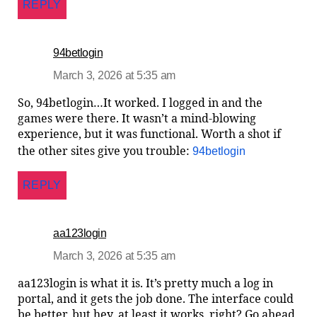
REPLY
94betlogin
March 3, 2026 at 5:35 am
So, 94betlogin…It worked. I logged in and the
games were there. It wasn’t a mind-blowing
experience, but it was functional. Worth a shot if
the other sites give you trouble:
94betlogin
REPLY
aa123login
March 3, 2026 at 5:35 am
aa123login is what it is. It’s pretty much a log in
portal, and it gets the job done. The interface could
be better, but hey, at least it works, right? Go ahead