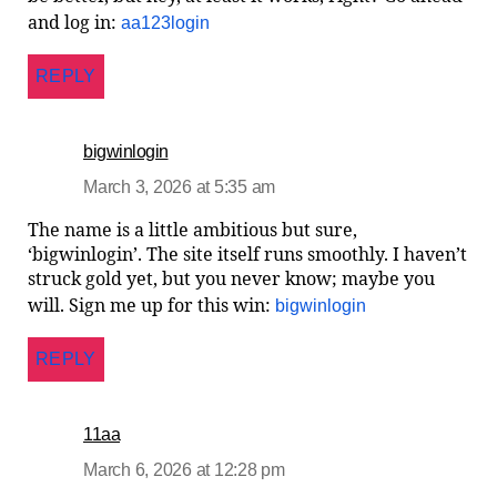
and log in:
aa123login
REPLY
bigwinlogin
March 3, 2026 at 5:35 am
The name is a little ambitious but sure,
‘bigwinlogin’. The site itself runs smoothly. I haven’t
struck gold yet, but you never know; maybe you
will. Sign me up for this win:
bigwinlogin
REPLY
11aa
March 6, 2026 at 12:28 pm