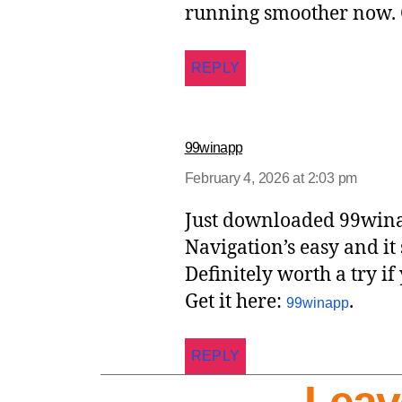
running smoother now. C
REPLY
99winapp
February 4, 2026 at 2:03 pm
Just downloaded 99winap
Navigation’s easy and i
Definitely worth a try i
Get it here:
.
99winapp
REPLY