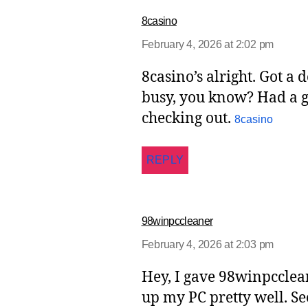
8casino
February 4, 2026 at 2:02 pm
8casino’s alright. Got a 
busy, you know? Had a g
checking out.
8casino
REPLY
98winpccleaner
February 4, 2026 at 2:03 pm
Hey, I gave 98winpcclean
up my PC pretty well. Se